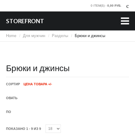
0 ITEM(S) -
0,00 PУБ.
STOREFRONT
Home
Для мужчин
Разделы
Брюки и джинсы
/
/
/
Брюки и джинсы
СОРТИР
ЦЕНА ТОВАРА +/-
ОВАТЬ
ПО
ПОКАЗАНО 1 - 9 ИЗ 9